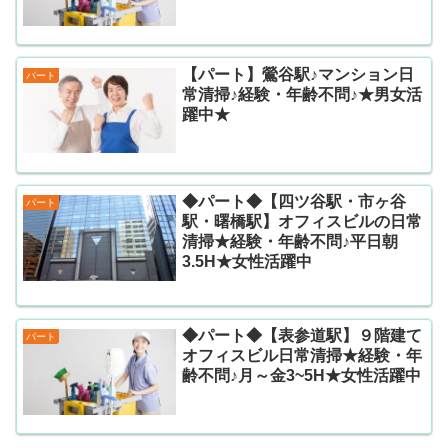
【パート】鶯谷駅♪マンション日
パート
常清掃♪経験・年齢不問♪★男女活
躍中★
◆パート◆【四ツ谷駅・市ヶ谷
パート
駅・曙橋駅】オフィスビルの日常
清掃★経験・年齢不問♪平日朝
3.5H★女性活躍中
◆パート◆【表参道駅】９階建て
パート
オフィスビル日常清掃★経験・年
齢不問♪月～金3~5H★女性活躍中